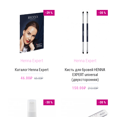
-29 %
-30 %
Henna Expert
Henna Expert
Каталог Henna Expert
Кисть для бровей HENNA
EXPERT universal
46.00₽
65.00₽
(двухсторонняя)
150.00₽
213.00₽
-30 %
-30 %