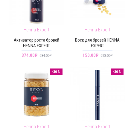
Henna Expert
Henna Expert
Активатор роста бровей
Воск для бровей HENNA
HENNA EXPERT
EXPERT
374.00₽
150.00₽
534.00₽
213.00₽
-30 %
-30 %
Henna Expert
Henna Expert