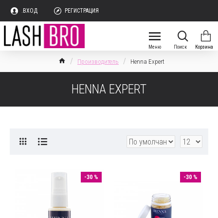
.ВХОД
РЕГИСТРАЦИЯ
Производитель
Henna Expert
HENNA EXPERT
-30 %
-30 %