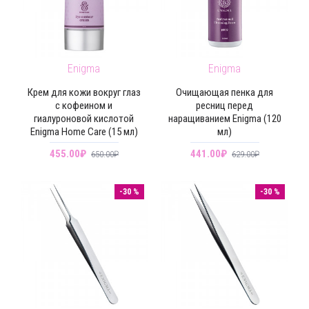
Enigma
Enigma
Крем для кожи вокруг глаз
Очищающая пенка для
с кофеином и
ресниц перед
гиалуроновой кислотой
наращиванием Enigma (120
Enigma Home Care (15 мл)
мл)
455.00₽
441.00₽
650.00₽
629.00₽
-30 %
-30 %