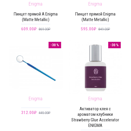
Enigma
Enigma
Пинцет прямой A Enigma
Пинцет прямой Enigma
(Matte Metallic)
(Matte Metallic)
609.00₽
595.00₽
869.00₽
849.00₽
-30 %
-30 %
Enigma
Enigma
Активатор клея с
312.00₽
445.00₽
ароматом клубники
Strawberry Glue Accelerator
ENIGMA