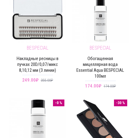
BESPECIAL
BESPECIAL
Накладные ресницы в
Обогащенная
пучках 20D/0,07/микс
мицеллярная вода
8,10,12 мм (3 линии)
Essential Aqua BESPECIAL
100мл
249.00₽
355.00₽
174.00₽
174.00₽
-0 %
-30 %