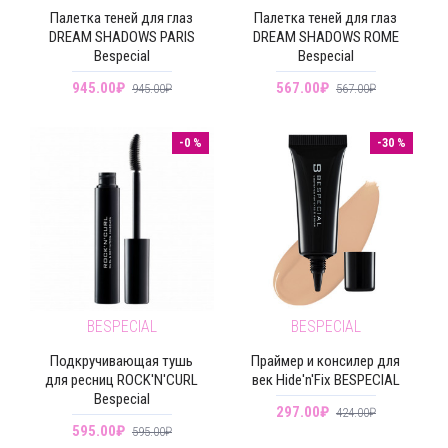
Палетка теней для глаз
Палетка теней для глаз
DREAM SHADOWS PARIS
DREAM SHADOWS ROME
Bespecial
Bespecial
945.00₽
567.00₽
945.00₽
567.00₽
-0 %
-30 %
BESPECIAL
BESPECIAL
Подкручивающая тушь
Праймер и консилер для
для ресниц ROCK'N'CURL
век Hide'n'Fix BESPECIAL
Bespecial
297.00₽
424.00₽
595.00₽
595.00₽