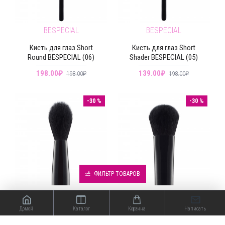
BESPECIAL
BESPECIAL
Кисть для глаз Short
Кисть для глаз Short
Round BESPECIAL (06)
Shader BESPECIAL (05)
198.00₽
139.00₽
198.00₽
198.00₽
-30 %
-30 %
ФИЛЬТР ТОВАРОВ
BESPECIAL
BESPECIAL
Домой
Каталог
Корзина
Написать
Кисть для глаз Tapered
Кисть для глаз Trapeze Flat
Blending BESPECIAL (02)
BESPECIAL (04)