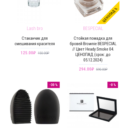
ЦЕНОПАД %
Lash bro
BESPECIAL
Стаканчик для
Стойкая помадка для
смешивания красителя
бровей Brownie BESPECIAL
// Цвет Heady Smoke 04.
125.00₽
150.00₽
ЦЕНОПАД (срок: до
05.12.2024)
294.00₽
590.00₽
-30 %
-0 %