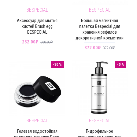
BESPECIAL
BESPECIAL
Аксессуар для мытья
Большая магнитная
кистей Brush egg
палетка Bespecial для
BESPECIAL
хранения рефилов
декоративной косметики
252.00₽
360.00₽
372.00₽
372.00₽
-30 %
-0 %
BESPECIAL
BESPECIAL
Гелевая водостойкая
Гидрофильное
подводка для глаз Deep-
очищающее масло для