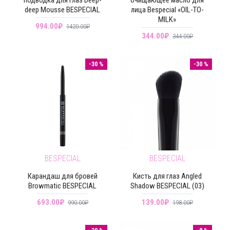
deep Mousse BESPECIAL
лица Bespecial «OIL-TO-
MILK»
994.00₽
1420.00₽
344.00₽
344.00₽
-30 %
-30 %
BESPECIAL
BESPECIAL
Карандаш для бровей
Кисть для глаз Angled
Browmatic BESPECIAL
Shadow BESPECIAL (03)
693.00₽
139.00₽
990.00₽
198.00₽