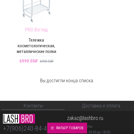
PRO Взгляд
Тележка
косметологическая,
металлические полки
6990.00₽
6990.00₽
Вы достигли конца списка.
Контакты
Доставка и оплата
zakaz@lashbro.ru
График работы
+7(906)240-84-49
ФИЛЬТР ТОВАРОВ
Ежедневно с 09:00 до 18:00