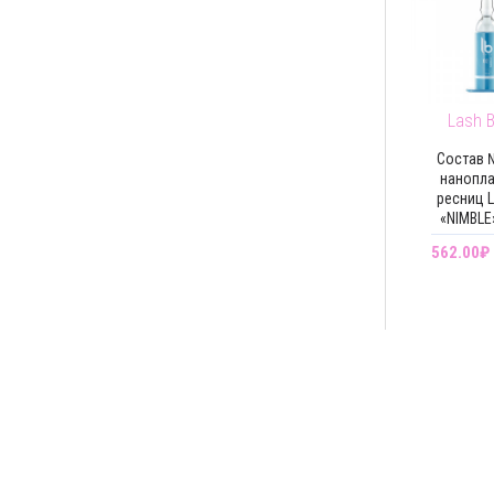
Lash 
Состав 
нанопл
ресниц L
«NIMBLE»
562.00₽