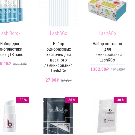
Lash Botox
Lash&Go
Lash&Go
Набор для
Набор
Набор составов
анопластики
одноразовых
для
сниц LB nano
кисточек для
ламинирования
цветного
Lash&Go
8.00₽
3553.00₽
ламинирования
1362.00₽
1945.00₽
Lash&Go
27.80₽
27.80₽
-30 %
-30 %
-30 %