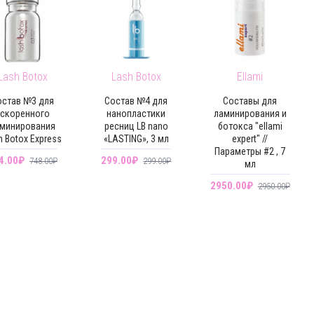
Lash Botox
Lash Botox
Ellami
остав №3 для
Состав №4 для
Составы для
ускоренного
нанопластики
ламинирования и
минирования
ресниц LB nano
ботокса "ellami
h Botox Express
«LASTING», 3 мл
expert" //
Параметры #2 , 7
4.00₽
299.00₽
748.00₽
299.00₽
мл
2950.00₽
2950.00₽
-0 %
-0 %
-29 %