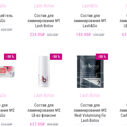
&Go
Lash Botox
Lash&Go
ий гель
Состав для
Состав для
&Go
ламинирования №1
ламинирования №1
лам
Lash Botox
Lash&Go
L
603.00₽
224.00₽
140.00₽
63
320.00₽
199.00₽
-30 %
-30 %
-30 %
&Go
Lash Botox
Lash Botox
 для
Состав для
Состав для
вания №2
ламинирования №2
ламинирования №2
лам
&Go
LB во флаконе
Next Volumising Fix
Car
Lash Botox
637.00₽
213.00₽
909.00₽