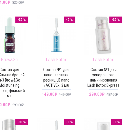
4.00₽
320.00₽
-30 %
-0 %
-30 %
Brow&Go
Lash Botox
Lash Botox
Состав для
Состав №1 для
Состав №1 для
йлинга бровей
нанопластики
ускоренного
№3 Brow&Go
ресниц LB nano
ламинирования
Moisturizing
«ACTIVE», 3 мл
Lash Botox Express
anser, флакон 5
149.00₽
299.00₽
149.00₽
427.00₽
мл
0.00₽
299.00₽
-30 %
-0 %
-0 %