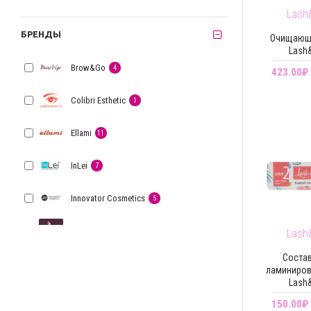
Lash
БРЕНДЫ
Очищающ
Lash
Brow&Go
4
423.00₽
Colibri Esthetic
1
Ellami
11
InLei
7
Innovator Cosmetics
5
Lash Botox
22
Lash
Состав
Lash&Go
13
ламиниро
Lash
Novel
3
150.00₽