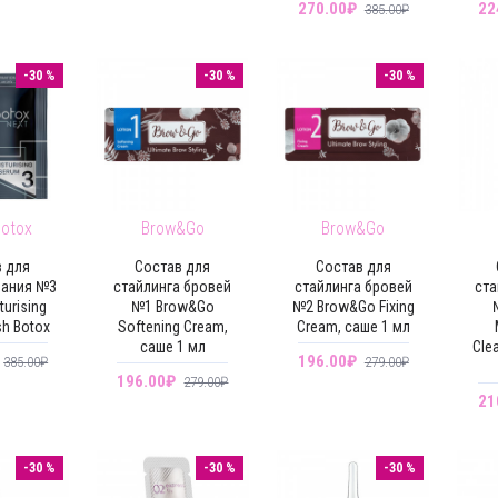
270.00₽
22
385.00₽
-30 %
-30 %
-30 %
Botox
Brow&Go
Brow&Go
 для
Состав для
Состав для
вания №3
стайлинга бровей
стайлинга бровей
ста
turising
№1 Brow&Go
№2 Brow&Go Fixing
h Botox
Softening Cream,
Cream, саше 1 мл
саше 1 мл
Cle
196.00₽
385.00₽
279.00₽
196.00₽
279.00₽
21
-30 %
-30 %
-30 %