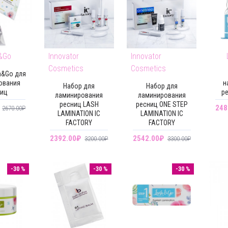
&Go
Innovator
Innovator
Cosmetics
Cosmetics
h&Go для
ования
н
Набор для
Набор для
ниц
ре
ламинирования
ламинирования
ресниц LASH
ресниц ONE STEP
248
2670.00₽
LAMINATION IC
LAMINATION IC
FACTORY
FACTORY
2392.00₽
2542.00₽
3200.00₽
3300.00₽
-30 %
-30 %
-30 %