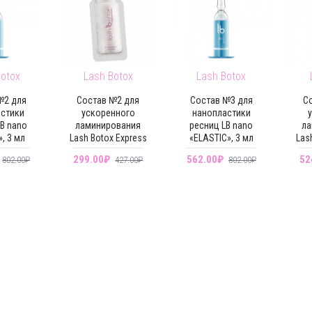
Botox
Lash Botox
Lash Botox
№2 для
Состав №2 для
Состав №3 для
С
астики
ускоренного
нанопластики
B nano
ламинирования
ресниц LB nano
ла
, 3 мл
Lash Botox Express
«ELASTIC», 3 мл
Las
299.00₽
562.00₽
52
802.00₽
427.00₽
802.00₽
-0 %
-0 %
-0 %