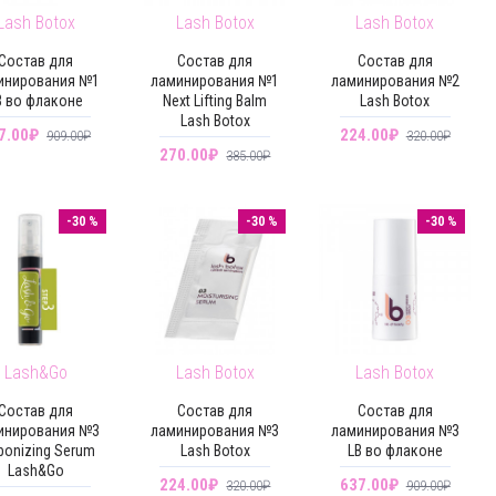
Lash Botox
Lash Botox
Lash Botox
Состав для
Состав для
Состав для
инирования №1
ламинирования №1
ламинирования №2
B во флаконе
Next Lifting Balm
Lash Botox
Lash Botox
7.00₽
224.00₽
909.00₽
320.00₽
270.00₽
385.00₽
-30 %
-30 %
-30 %
Lash&Go
Lash Botox
Lash Botox
Состав для
Состав для
Состав для
инирования №3
ламинирования №3
ламинирования №3
bonizing Serum
Lash Botox
LB во флаконе
Lash&Go
224.00₽
637.00₽
320.00₽
909.00₽