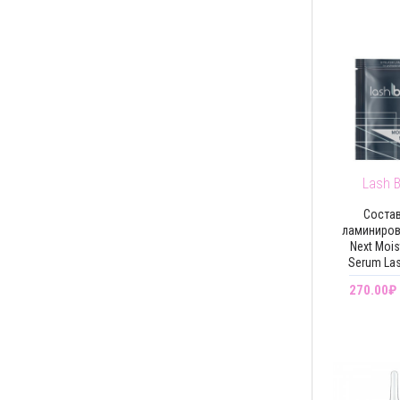
SEXY
1
SHIK
5
WEEWY
1
Lash 
Состав
ламиниро
Next Mois
Serum Las
270.00₽