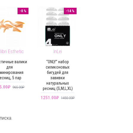
-0 %
-14 %
libri Esthetic
InLei
стичные валики
“ONLY” набор
для
силиконовых
минирования
бигудей для
есниц, 5 пар
завивки
натуральных
5.00₽
965.00₽
ресниц (S,M,L,XL)
1251.00₽
1450.00₽
писка.