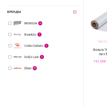
БРЕНДЫ
BRONSUN
14
Brow&Go
5
Чист
Colibri Esthetic
3
Фольга 16
см х 
Dolly’s Lash
6
192.00₽
Ellami
10
Evolution
1
Hairwell
2
InLei
18