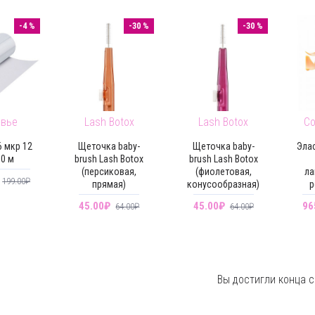
-4 %
-30 %
-30 %
овье
Lash Botox
Lash Botox
Co
 мкр 12
Щеточка baby-
Щеточка baby-
Эла
50 м
brush Lash Botox
brush Lash Botox
(персиковая,
(фиолетовая,
ла
199.00₽
прямая)
конусообразная)
р
45.00₽
45.00₽
96
64.00₽
64.00₽
Вы достигли конца с