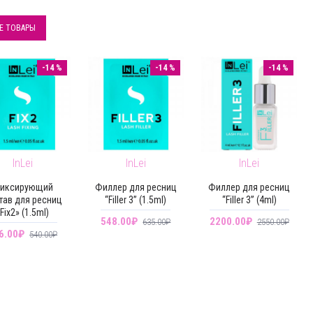
Е ТОВАРЫ
-14 %
-14 %
-14 %
InLei
InLei
InLei
иксирующий
Филлер для ресниц
Филлер для ресниц
тав для ресниц
“Filler 3” (1.5ml)
“Filler 3” (4ml)
Fix2» (1.5ml)
548.00₽
2200.00₽
635.00₽
2550.00₽
6.00₽
540.00₽