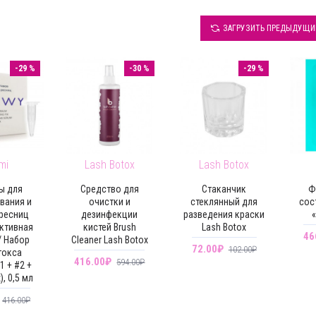
ЗАГРУЗИТЬ ПРЕДЫДУЩИ
-29 %
-30 %
-29 %
mi
Lash Botox
Lash Botox
ы для
Средство для
Стаканчик
Ф
вания и
очистки и
стеклянный для
сос
 ресниц
дезинфекции
разведения краски
«
ктивная
кистей Brush
Lash Botox
46
/ Набор
Cleaner Lash Botox
72.00₽
102.00₽
токса
416.00₽
594.00₽
1 + #2 +
), 0,5 мл
416.00₽