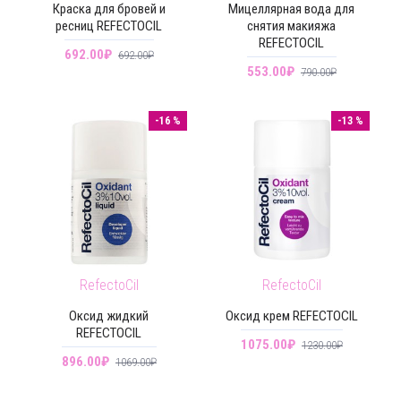
Краска для бровей и
Мицеллярная вода для
ресниц REFECTOCIL
снятия макияжа
REFECTOCIL
692.00₽
692.00₽
553.00₽
790.00₽
-16 %
-13 %
RefectoCil
RefectoCil
Оксид жидкий
Оксид крем REFECTOCIL
REFECTOCIL
1075.00₽
1230.00₽
896.00₽
1069.00₽