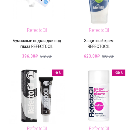
RefectoCil
RefectoCil
Бумажные подкладки под
Защитный крем
глаза REFECTOCIL
REFECTOCIL
396.00₽
623.00₽
548.00₽
890.00₽
-0 %
-30 %
RefectoCil
RefectoCil