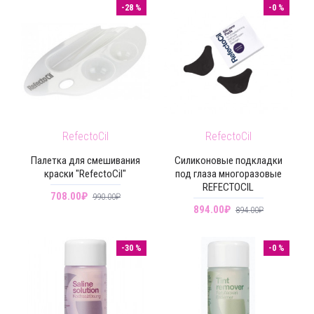
-28 %
-0 %
RefectoCil
RefectoCil
Палетка для смешивания
Силиконовые подкладки
краски "RefectoCil"
под глаза многоразовые
REFECTOCIL
708.00₽
990.00₽
894.00₽
894.00₽
-30 %
-0 %