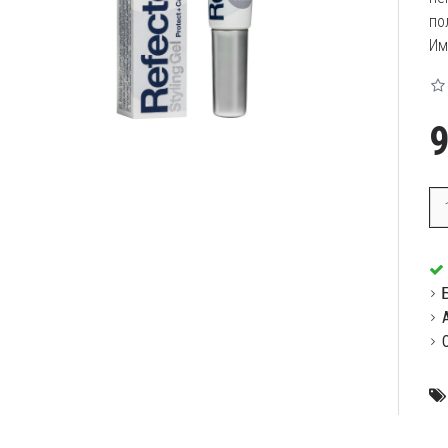
по
Им