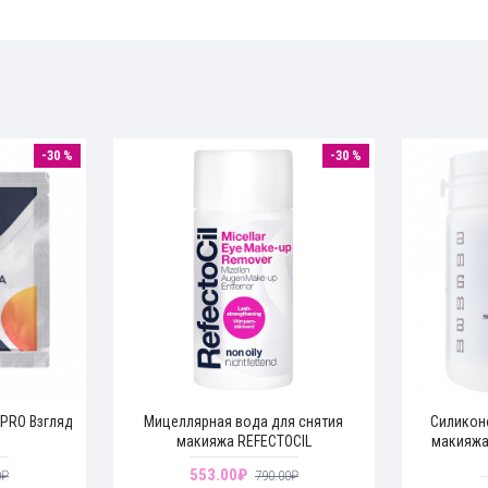
-30 %
-30 %
 PRO Взгляд
Мицеллярная вода для снятия
Силикон
макияжа REFECTOCIL
макияжа
553.00₽
0₽
790.00₽