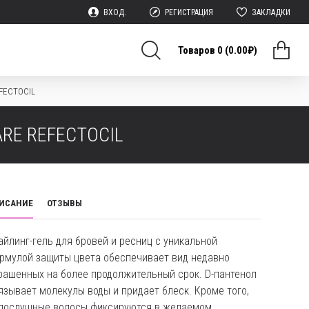
ВХОД.
РЕГИСТРАЦИЯ
ЗАКЛАДКИ
Товаров 0 (0.00₽)
EFECTOCIL
RE REFECTOCIL
ИСАНИЕ
ОТЗЫВЫ
айлинг-гель для бровей и ресниц с уникальной
рмулой защиты цвета обеспечивает вид недавно
рашенных на более продолжительный срок. D-пантенол
язывает молекулы воды и придает блеск. Кроме того,
послушные волосы фиксируются в желаемом