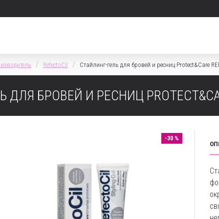
изводитель
RefectoCil
Стайлинг-гель для бровей и ресниц Protect&Care R
Ь ДЛЯ БРОВЕЙ И РЕСНИЦ PROTECT&CA
-30 %
ОП
Ст
фо
ок
св
не