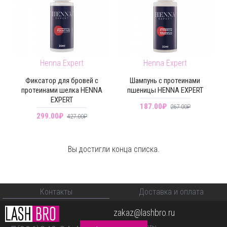
Henna Expert
Henna Expert
Фиксатор для бровей с
Шампунь c протеинами
протеинами шелка HENNA
пшеницы HENNA EXPERT
EXPERT
187.00₽
267.00₽
299.00₽
427.00₽
Вы достигли конца списка.
Контакты
Доставка и оплата
zakaz@lashbro.ru
График работы