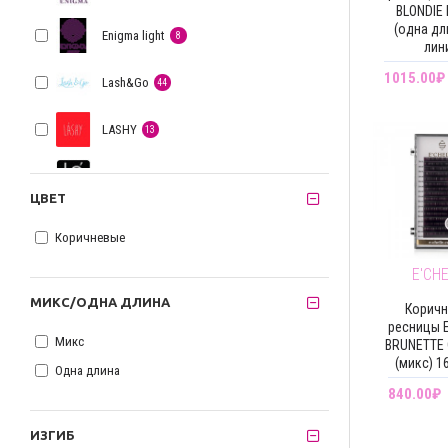
BLONDIE L
(одна дл
Enigma light
8
лин
1015.00₽
Lash&Go
44
LASHY
13
Le Maitre
1
ЦВЕТ
Lovely
14
Коричневые
Ollure
2
E'CH
МИКС/ОДНА ДЛИНА
Корич
R.E.D
6
ресницы E
Микс
BRUNETTE C
(микс) 1
Vivienne
14
Одна длина
840.00₽
ИЗГИБ