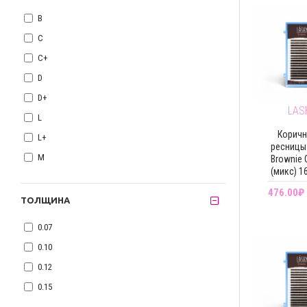
B
C
C+
D
D+
LAS
L
Корич
L+
ресницы
M
Brownie C
(микс) 1
476.00₽
ТОЛЩИНА
0.07
0.10
0.12
0.15