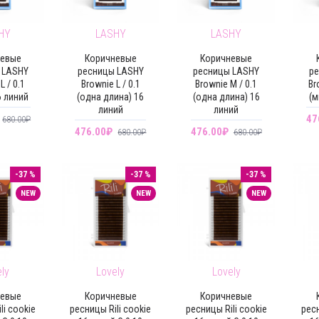
HY
LASHY
LASHY
невые
Коричневые
Коричневые
 LASHY
ресницы LASHY
ресницы LASHY
ре
L / 0.1
Brownie L / 0.1
Brownie M / 0.1
Br
6 линий
(одна длина) 16
(одна длина) 16
(м
линий
линий
47
680.00₽
476.00₽
476.00₽
680.00₽
680.00₽
-37 %
-37 %
-37 %
NEW
NEW
NEW
ly
Lovely
Lovely
невые
Коричневые
Коричневые
li cookie
ресницы Rili cookie
ресницы Rili cookie
ресн