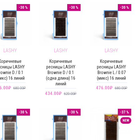
-30 %
-30 %
-30 %
LASHY
LASHY
LASHY
Коричневые
Коричневые
Коричневые
сницы LASHY
ресницы LASHY
ресницы LASHY
rownie D / 0.1
Brownie D / 0.1
Brownie L / 0.07
икс) 16 линий
(одна длина) 16
(микс) 16 линий
линий
6.00₽
476.00₽
680.00₽
680.00₽
434.00₽
620.00₽
-30 %
-30 %
-37 %
NEW