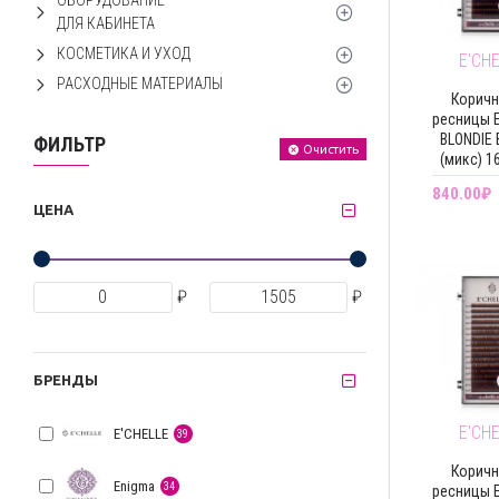
ОБОРУДОВАНИЕ
ДЛЯ КАБИНЕТА
КОСМЕТИКА И УХОД
E'CH
РАСХОДНЫЕ МАТЕРИАЛЫ
Корич
ресницы E
BLONDIE B
ФИЛЬТР
Очистить
(микс) 1
840.00₽
ЦЕНА
₽
₽
БРЕНДЫ
E'CH
E'CHELLE
39
Корич
Enigma
34
ресницы E