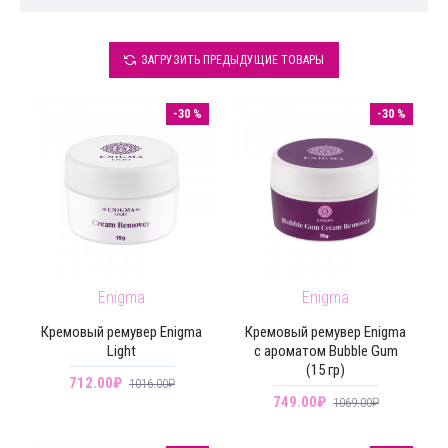
ЗАГРУЗИТЬ ПРЕДЫДУЩИЕ ТОВАРЫ
-30 %
-30 %
Enigma
Enigma
Кремовый ремувер Enigma
Кремовый ремувер Enigma
Light
с ароматом Bubble Gum
(15 гр)
712.00₽
1016.00₽
749.00₽
1069.00₽