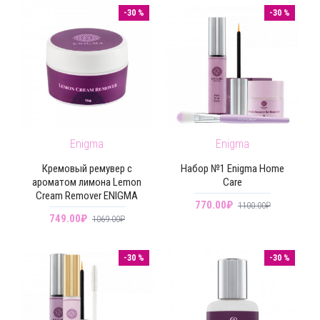
-30 %
-30 %
Enigma
Enigma
Кремовый ремувер с
Набор №1 Enigma Home
ароматом лимона Lemon
Care
Cream Remover ENIGMA
770.00₽
1100.00₽
749.00₽
1069.00₽
-30 %
-30 %