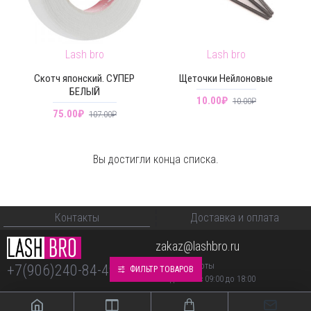
Lash bro
Lash bro
Скотч японский. СУПЕР
Щеточки Нейлоновые
БЕЛЫЙ
10.00₽
10.00₽
75.00₽
107.00₽
Вы достигли конца списка.
Контакты
Доставка и оплата
zakaz@lashbro.ru
График работы
+7(906)240-84-49
ФИЛЬТР ТОВАРОВ
Ежедневно с 09:00 до 18:00