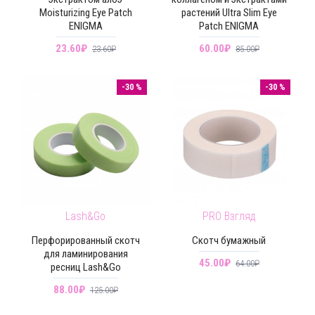
Moisturizing Eye Patch
растений Ultra Slim Eye
ENIGMA
Patch ENIGMA
23.60₽
60.00₽
23.60₽
85.00₽
-30 %
-30 %
Lash&Go
PRO Взгляд
Перфорированный скотч
Скотч бумажный
для ламинирования
45.00₽
64.00₽
ресниц Lash&Go
88.00₽
125.00₽