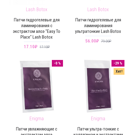
Lash Botox
Lash Botox
Патчи гидрогелевые для
Патчи гидрогелевые для
ламинирования с
ламинирования
экстрактом алоэ "Easy To
ультратонкие Lash Botox
Place" Lash Botox
56.00₽
79.00₽
17.10₽
17.10₽
-0 %
-29 %
Хит!
Enigma
Enigma
Патчи увлажняющие с
Патчи ультра-тонкие с
экстрактом алоэ
коллагеном и экстрактами