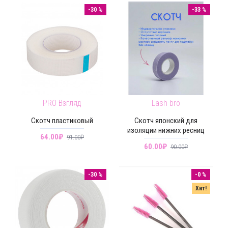
-30 %
-33 %
PRO Взгляд
Lash bro
Скотч пластиковый
Скотч японский для
изоляции нижних ресниц
64.00₽
91.00₽
60.00₽
90.00₽
-30 %
-0 %
Хит!