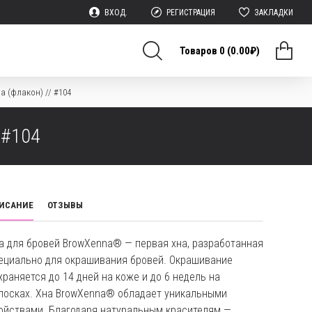
ВХОД.
РЕГИСТРАЦИЯ
ЗАКЛАДКИ
Товаров 0 (0.00₽)
a (флакон) // #104
 #104
ИСАНИЕ
ОТЗЫВЫ
а для бровей BrowXenna® — первая хна, разработанная
ециально для окрашивания бровей. Окрашивание
храняется до 14 дней на коже и до 6 недель на
лосках. Хна BrowXenna® обладает уникальными
ойствами. Благодаря натуральным красителям —