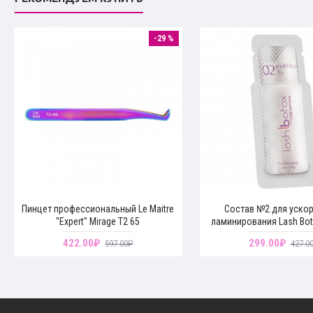
-29 %
Пинцет профессиональный Le Maitre
Состав №2 для уско
"Expert" Mirage T2 65
ламинирования Lash Bot
422.00₽
299.00₽
597.00₽
427.0