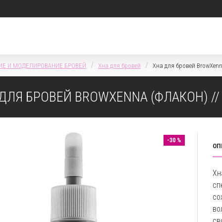
Е И МОДЕЛИРОВАНИЕ БРОВЕЙ
Хна для бровей
Хна для бровей BrowXenn
ДЛЯ БРОВЕЙ BROWXENNA (ФЛАКОН) //
-30 %
ОП
Хн
сп
со
во
св