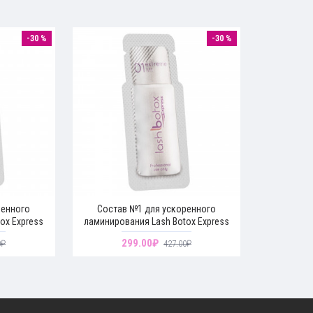
Ср
Ср
-30 %
-30 %
Ур
Ко
ренного
Состав №1 для ускоренного
ox Express
ламинирования Lash Botox Express
299.00₽
0₽
427.00₽