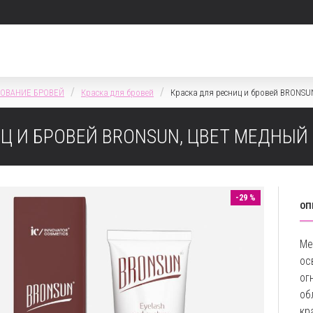
ОВАНИЕ БРОВЕЙ
Краска для бровей
Краска для ресниц и бровей BRONSUN
Ц И БРОВЕЙ BRONSUN, ЦВЕТ МЕДНЫЙ 
-29 %
ОП
Ме
ос
ог
об
кр