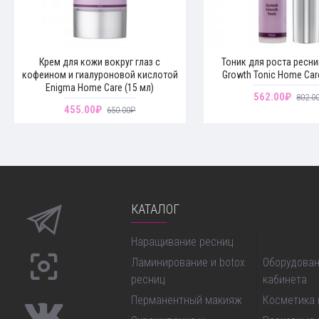
Крем для кожи вокруг глаз с
Тоник для роста ресни
кофеином и гиалуроновой кислотой
Growth Tonic Home Ca
Enigma Home Care (15 мл)
562.00₽
802.0
455.00₽
650.00₽
КАТАЛОГ
Наращивание ресниц
моделирова
Ламинирование и botox
Оборудован
ресниц
кабинета
Перманентный макияж
Косметика 