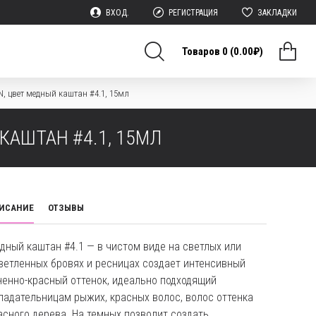
ВХОД.
РЕГИСТРАЦИЯ
ЗАКЛАДКИ
Товаров 0 (0.00₽)
, цвет медный каштан #4.1, 15мл
КАШТАН #4.1, 15МЛ
ИСАНИЕ
ОТЗЫВЫ
дный каштан #4.1
— в чистом виде на светлых или
ветленных бровях и ресницах создает интенсивный
ненно-красный оттенок, идеально подходящий
ладательницам рыжих, красных волос, волос оттенка
асного дерева. На темных позволит создать