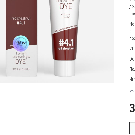
де
по
Ис
от
со
УГ
Ос
По
Ин