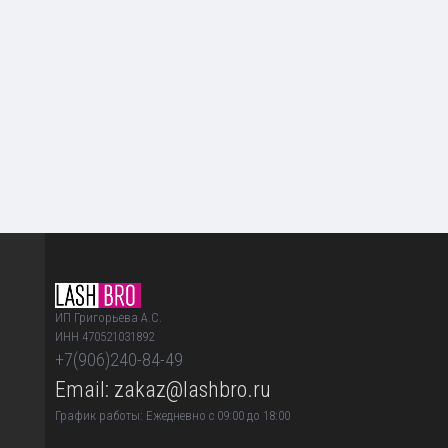
ИП Григорьева А.С.
ИНН 470521031892
+7(906)240-84-49
Email: zakaz@lashbro.ru
График работы: Ежедневно с 09:00 до 18:00