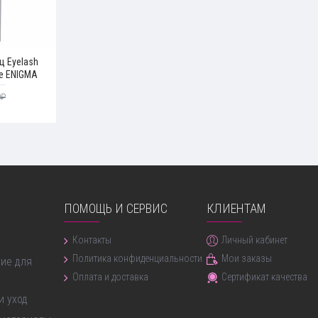
ц Eyelash
re ENIGMA
0₽
ПОМОЩЬ И СЕРВИС
КЛИЕНТАМ
ние бровей
Контакты
Личный кабинет
Политика конфиденциальности
Мои заказы
ие для
Оплата и доставка
Сертификат качества
и уход