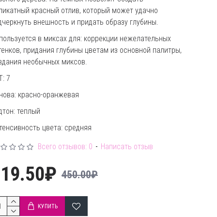
ликатный красный отлив, который может удачно
дчеркнуть внешность и придать образу глубины.
пользуется в миксах для: коррекции нежелательных
тенков, придания глубины цветам из основной палитры,
здания необычных миксов.
Т: 7
нова: красно-оранжевая
дтон: теплый
тенсивность цвета: средняя
Всего отзывов: 0
-
Написать отзыв
319.50₽
450.00₽
КУПИТЬ