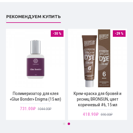
РЕКОМЕНДУЕМ КУПИТЬ
 %
-30 %
-29 %
и
Полимеризатор для клея
Крем-краска для бровей и
«Glue Bonder» Enigma (15 мл)
ресниц BRONSUN, цвет
мл
коричневый #6, 15 мл
731.00₽
1044.00₽
418.90₽
590.00₽