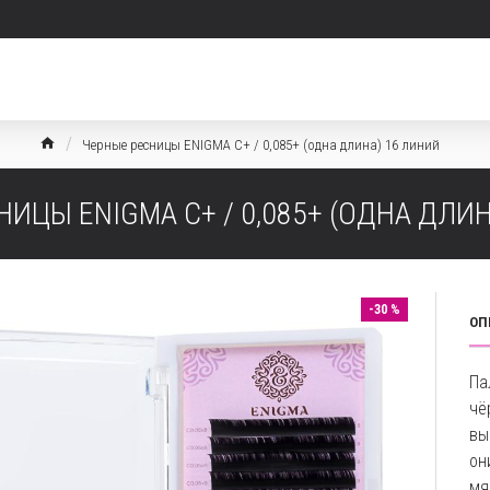
Черные ресницы ENIGMA C+ / 0,085+ (одна длина) 16 линий
ИЦЫ ENIGMA C+ / 0,085+ (ОДНА ДЛИ
-30 %
ОП
Па
чё
вы
он
мя