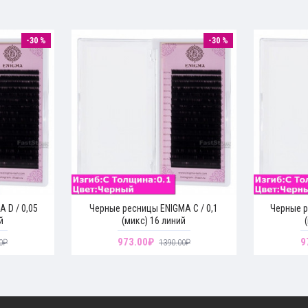
-30 %
-30 %
 D / 0,05
Черные ресницы ENIGMA C / 0,1
Черные р
й
(микс) 16 линий
973.00₽
9
0₽
1390.00₽