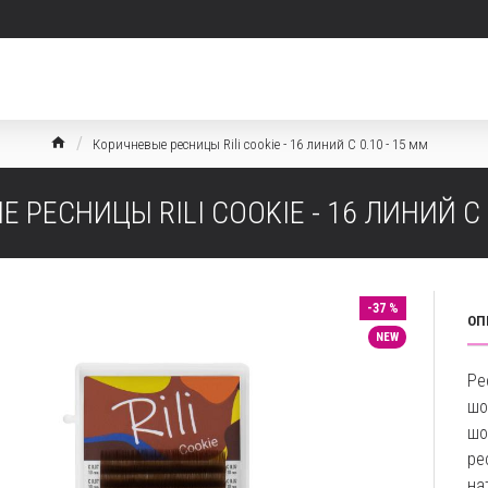
Коричневые ресницы Rili cookie - 16 линий C 0.10 - 15 мм
 РЕСНИЦЫ RILI COOKIE - 16 ЛИНИЙ C 0
-37 %
ОП
NEW
Ре
шо
шо
ре
на