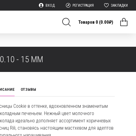
ВХОД.
РЕГИСТРАЦИЯ
ЗАКЛАДКИ
Товаров 0 (0.00₽)
.10 - 15 ММ
ИСАНИЕ
ОТЗЫВЫ
сницы Cookie в оттенке, вдохновленном знаменитым
коладным печеньем. Нежный цвет молочного
колада идеально дополняет ассортимент коричневых
сниц Rili, становясь настоящим мастхевом для адептов
турального наращивания.