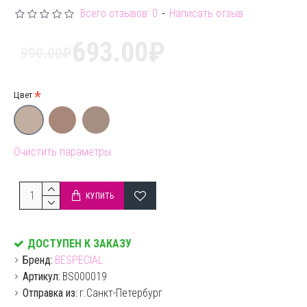
варьировать толщину линии, а сила нажима меняет
Всего отзывов: 0
-
Написать отзыв
интенсивность цвета: нежных натуральных штрихов
693.00₽
до яркого и выразительного вида. В составе
990.00₽
карандаша — натуральный пчелиный воск в
сочетании со смягчающими компонентами.
Цвет
На обратном кончике карандаша есть мини-точилка.
Чтобы расчесать и уложить брови в форму,
используй щеточку на мультикисти BESPECIAL.
Очистить параметры
Закрепи линии и зафиксируй брови в идеальной
форме с помощью бесцветного геля Crystal.
КУПИТЬ
ДОСТУПЕН К ЗАКАЗУ
Бренд:
BESPECIAL
Артикул:
BS000019
Отправка из:
г.Санкт-Петербург