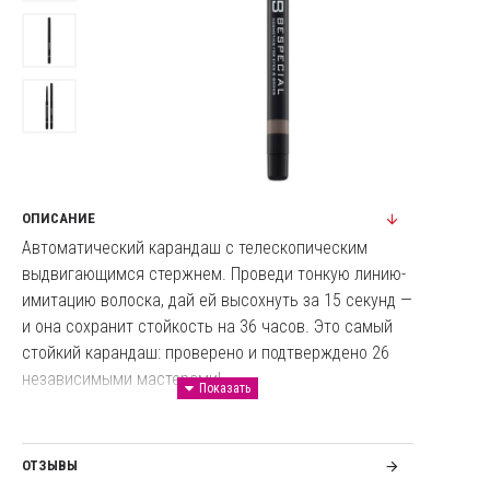
ОПИСАНИЕ
Автоматический карандаш с телескопическим
выдвигающимся стержнем. Проведи тонкую линию-
имитацию волоска, дай ей высохнуть за 15 секунд —
и она сохранит стойкость на 36 часов. Это самый
стойкий карандаш: проверено и подтверждено 26
независимыми мастерами!
Кремовая текстура обеспечивает лёгкое нанесение,
карандаш не крошится, не рассыпается, не создаёт
ОТЗЫВЫ
ощущения сухости. Уникальный грифель позволяет