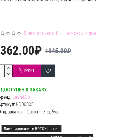
Всего отзывов: 0
-
Написать отзыв
1362.00₽
1945.00₽
КУПИТЬ
ДОСТУПЕН К ЗАКАЗУ
Бренд:
Lash&Go
Артикул:
ND000051
Отправка из:
г.Санкт-Петербург
Ламинирование и BOTOX ресниц