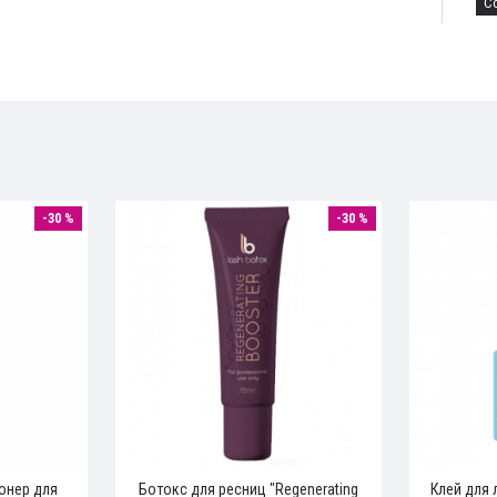
С
-30 %
-30 %
онер для
Ботокс для ресниц "Regenerating
Клей для