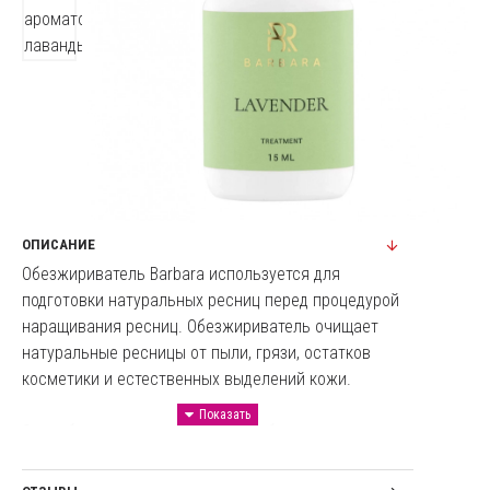
ОПИСАНИЕ
Обезжириватель Barbara используется для
подготовки натуральных ресниц перед процедурой
наращивания ресниц. Обезжириватель очищает
натуральные ресницы от пыли, грязи, остатков
косметики и естественных выделений кожи.
Способ применения: нанесите небольшое
количество обезжиривателя на чистый микробраш
и обработайте натуральные ресницы от основания