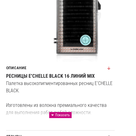
ОПИСАНИЕ
РЕСНИЦЫ E'CHELLE BLACK 16 ЛИНИЙ MIX
Палетка высокопигментированных ресниц E'CHELLE
BLACK.
Изготовлены из волокна премиального качества
для выполнения работ любой сложности.
Глубокий черный цвет и роскошный изгиб для
создания выразительного взгляда, обрамленного