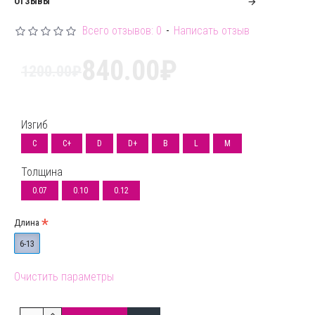
ОТЗЫВЫ
натуральными, мягкими и пышным ресницами.
Всего отзывов: 0
-
Написать отзыв
Во время работы ресницы не ломаются и не
840.00₽
деформируются. Отлично держат форму во время
1200.00₽
носки и выдерживают влажную погоду.
16 лент
в одной палетке - чтобы самые
Изгиб
используемые материалы всегда были под рукой.
C
C+
D
D+
B
L
M
Изгибы:
C, C+, D, D+, L, M
Толщина
0.07
0.10
0.12
Толщины:
0.07, 0.10, 0.12
Длина
Длины:
от 06 мм до 13 мм
6-13
Цвет:
черный
Очистить параметры