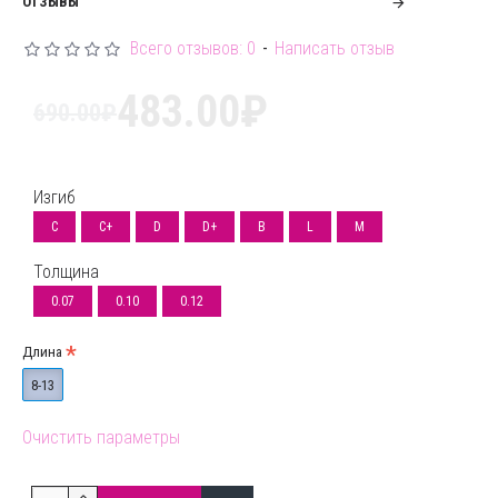
ОТЗЫВЫ
натуральными, мягкими и пышным ресницами.
Всего отзывов: 0
-
Написать отзыв
Во время работы ресницы не ломаются и не
483.00₽
деформируются. Отлично держат форму во время
690.00₽
носки и выдерживают влажную погоду.
6 лент
в одной палетке - чтобы самые
Изгиб
используемые материалы всегда были под рукой.
C
C+
D
D+
B
L
M
Изгибы:
C, C+, D, D+
Толщина
0.07
0.10
0.12
Толщины:
0.07, 0.10, 0.12
Длина
Длины:
от 05 мм до 07 мм и от 08 мм до 13 мм
8-13
Цвет:
черный
Очистить параметры