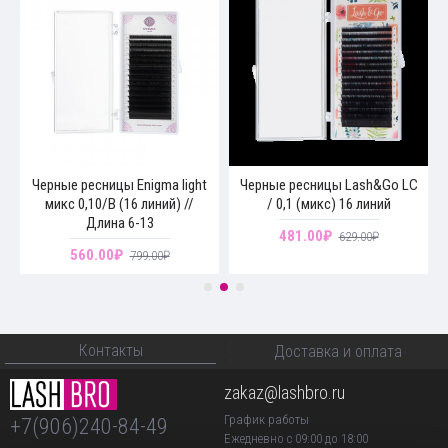
Черные ресницы Enigma light
Черные ресницы Lash&Go LC
микс 0,10/B (16 линий) //
/ 0,1 (микс) 16 линий
Длина 6-13
481.00₽
629.00₽
560.00₽
799.00₽
Контакты
Доставка и оплата
zakaz@lashbro.ru
График работы
+7(906)240-84-49
Ежедневно с 09:00 до 18:00