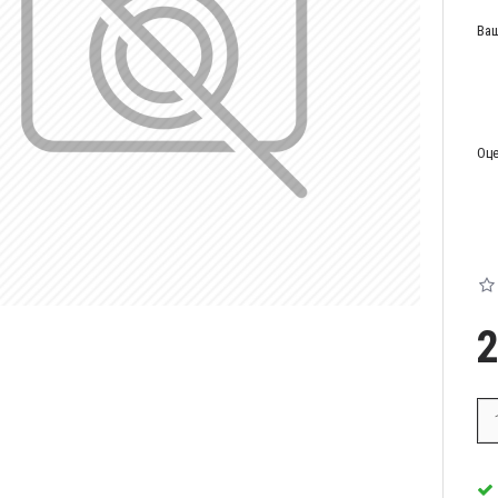
Ваш
Оце