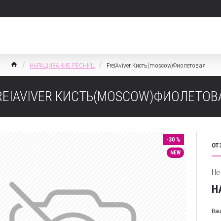
НАРАЩИВАНИЕ РЕСНИЦ
FreiAviver Кисть(moscow)Фиолетовая
REIAVIVER КИСТЬ(MOSCOW)ФИОЛЕТОВ
-30 %
ОТ
NEW
Не
Н
Ваш