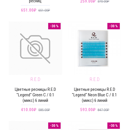
ресниц
259.00₽
370.00₽
651.00₽
651.00₽
-30 %
-30 %
R.E.D
R.E.D
Цветные ресницы R.E.D
Цветные ресницы R.E.D
"Legend" Green C / 0.1
"Legend" Neon Blue C / 0.1
(микс) 6 линий
(микс) 6 линий
410.00₽
593.00₽
585.00₽
847.00₽
-30 %
-30 %