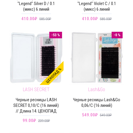
"Legend" Silver D / 0.1
"Legend" Violet C / 0.1
(микс) 6 линий
(микс) 6 линий
410.00₽
410.00₽
585.00₽
585.00₽
-53 %
-0 %
ЦЕНОПАД %
LASH SECRET
Lash&Go
Черные ресницы LASH
Черные ресницы Lash&Go
SECRET 0,10/C (16 линий)
0,06/C (16 линий)
// Длина 14. ЦЕНОПАД
549.00₽
549.00₽
99.00₽
209.00₽