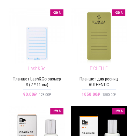
-30 %
-30 %
Lash&Go
E'CHELLE
Планшет Lash&Go размер
Планшет для ресниц
S (7 * 11 см)
AUTHENTIC
90.00₽
1050.00₽
128.00₽
1500.00₽
-29 %
-29 %