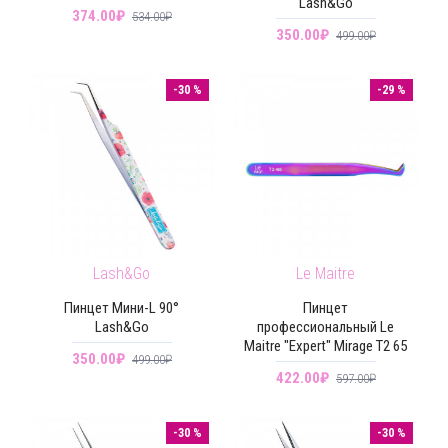
Lash&Go
374.00₽
534.00₽
350.00₽
499.00₽
-30 %
-29 %
Lash&Go
Le Maitre
Пинцет Мини-L 90°
Пинцет
Lash&Go
профессиональный Le
Maitre "Expert" Mirage T2 65
350.00₽
499.00₽
422.00₽
597.00₽
-30 %
-30 %