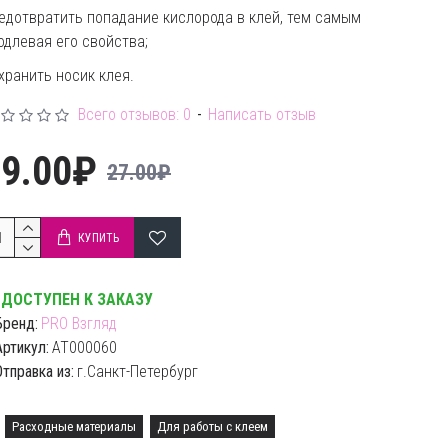
едотвратить попадание кислорода в клей, тем самым
одлевая его свойства;
хранить носик клея.
Всего отзывов: 0
-
Написать отзыв
19.00₽
27.00₽
КУПИТЬ
ДОСТУПЕН К ЗАКАЗУ
Бренд:
PRO Взгляд
Артикул:
AT000060
Отправка из:
г.Санкт-Петербург
Расходные материалы
Для работы с клеем