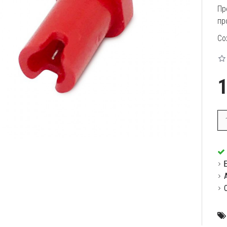
Пр
пр
Со