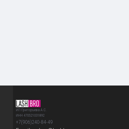
ИП Григорьева А.С.
ИНН 470521031892
+7(906)240-84-49