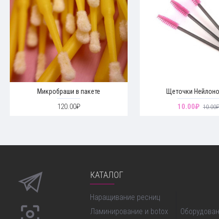
Микробраши в пакете
Щеточки Нейлон
120.00₽
10.00₽
10.00
КАТАЛОГ
Наращивание ресниц
моделирова
Ламинирование и botox
Оборудован