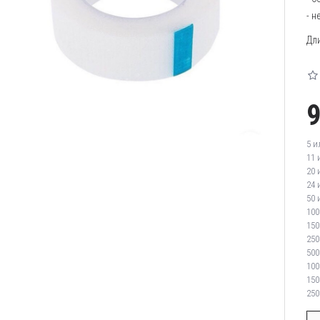
- н
Дл
5 и
11 
20 
24 
50 
100
150
250
500
100
150
250