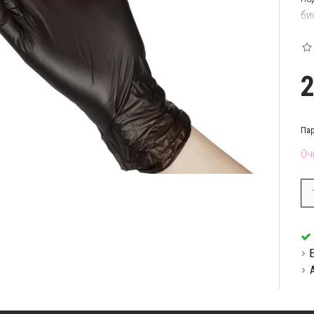
би
Ос
Па
Оч
Пр
Ви
по
вк