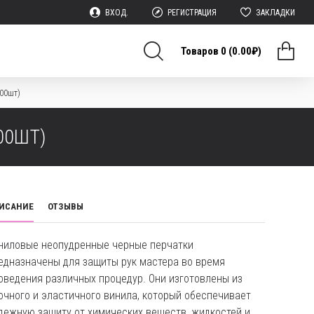
ВХОД.
РЕГИСТРАЦИЯ
ЗАКЛАДКИ
Товаров 0 (0.00₽)
00шт)
00ШТ)
ИСАНИЕ
ОТЗЫВЫ
ниловые неопудренные черные перчатки
едназначены для защиты рук мастера во время
оведения различных процедур. Они изготовлены из
очного и эластичного винила, который обеспечивает
дежную защиту от химических веществ, жидкостей и