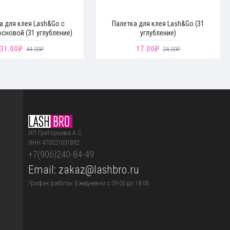
а для клея Lash&Go с
Палетка для клея Lash&Go (31
основой (31 углубление)
углубление)
31.00₽
17.00₽
44.00₽
24.00₽
ИП Григорьева А.С.
ИНН 470521031892
+7(906)240-84-49
Email: zakaz@lashbro.ru
График работы: Ежедневно с 09:00 до 18:00