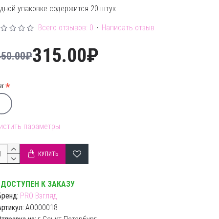
одной упаковке содержится 20 штук.
Всего отзывов: 0
-
Написать отзыв
315.00₽
450.00₽
ет
истить параметры
КУПИТЬ
ДОСТУПЕН К ЗАКАЗУ
Бренд:
PRO Взгляд
Артикул:
AO000018