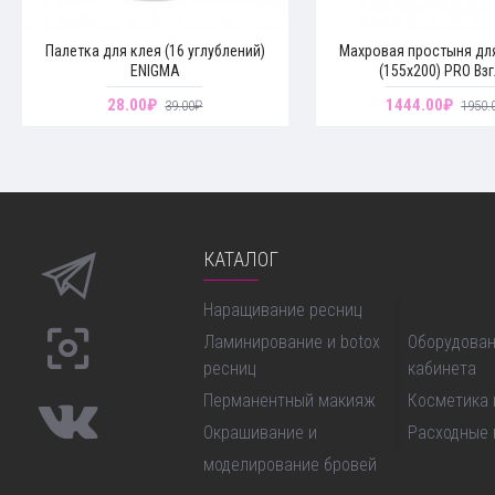
Палетка для клея (16 углублений)
Махровая простыня дл
ENIGMA
(155х200) PRO Вз
28.00₽
1444.00₽
39.00₽
1950.
КАТАЛОГ
Наращивание ресниц
моделирова
Ламинирование и botox
Оборудован
ресниц
кабинета
Перманентный макияж
Косметика 
Окрашивание и
Расходные