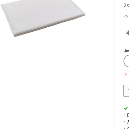
В 
Цв
Оч