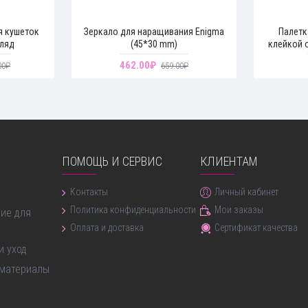
я кушеток
Зеркало для наращивания Enigma
Палетк
гляд
(45*30 mm)
клейкой 
462.00₽
00₽
659.00₽
ПОМОЩЬ И СЕРВИС
КЛИЕНТАМ
ние бровей
Контакты
Личный кабинет
Политика конфиденциальности
Мои заказы
ие для
Оплата и доставка
Сертификат качества
и уход
 материалы