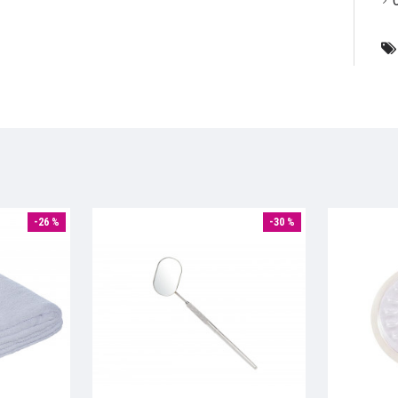
-26 %
-30 %