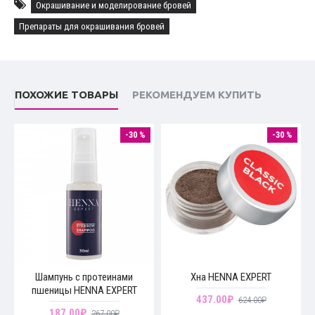
Сок алоэ - несет противовирусное и
Окрашивание и моделирование бровей
антибактериальное воздействие, увлажняет,
Препараты для окрашивания бровей
отшелушивает, успокаивает, заживляет
Удобная упаковка-дроппер позволяет точно
дозировать количество продукта.
ПОХОЖИЕ ТОВАРЫ
РЕКОМЕНДУЕМ КУПИТЬ
-30 %
-30 %
Шампунь c протеинами
Хна HENNA EXPERT
пшеницы HENNA EXPERT
437.00₽
624.00₽
187.00₽
267.00₽