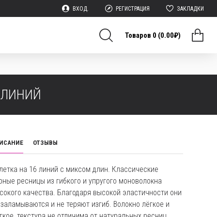
ВХОД.
РЕГИСТРАЦИЯ
ЗАКЛАДКИ
Товаров 0 (0.00₽)
6 ЛИНИЙ
ИСАНИЕ
ОТЗЫВЫ
летка на 16 линий с миксом длин. Классические
рные ресницы из гибкого и упругого моноволокна
сокого качества. Благодаря высокой эластичности они
 заламываются и не теряют изгиб. Волокно лёгкое и
гкое, текстура не отличима от натуральных ресниц.