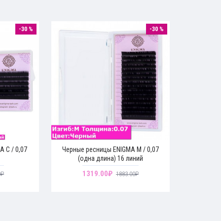
-30 %
-30 %
 C / 0,07
Черные ресницы ENIGMA M / 0,07
й
(одна длина) 16 линий
1319.00₽
0₽
1883.00₽