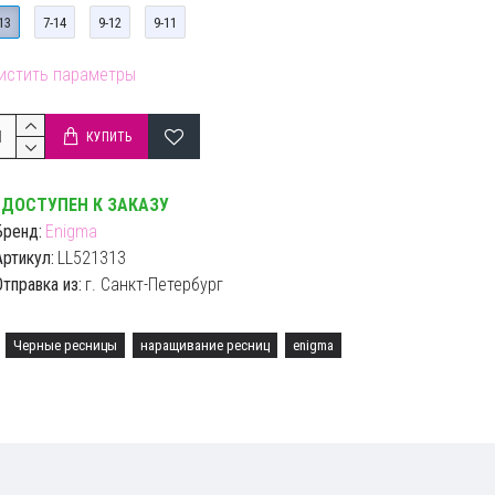
13
7-14
9-12
9-11
линейке бренда большой выбор изгибов: B, C, C+, D, D+, L,
, M
истить параметры
ассортименте ресницы толщиной 0.05, 0.07, 0.085, 0.1,
2 , 0.15
КУПИТЬ
 можете выбрать микс палетку на 16 линий с разными
ДОСТУПЕН К ЗАКАЗУ
борами длин: 5-9 мм, 6-10 мм, 6-13 мм, 7-13 мм, 7-14 мм,
Бренд:
Enigma
12 мм, 8-14 мм.
Артикул:
LL521313
Отправка из:
г. Санкт-Петербург
Черные ресницы
наращивание ресниц
enigma