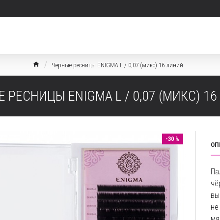
Черные ресницы ENIGMA L / 0,07 (микс) 16 линий
 РЕСНИЦЫ ENIGMA L / 0,07 (МИКС) 1
-30 %
ОП
Па
чё
вы
не
мя