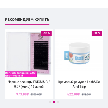
РЕКОМЕНДУЕМ КУПИТЬ
-30 %
-30 %
Черные ресницы ENIGMA C /
Кремовый ремувер Lash&Go
0,07 (микс) 16 линий
Ariel 15гр
973.00₽
622.00₽
1390.00₽
888.00₽