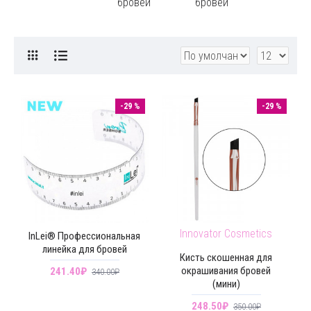
бровей
бровей
-29 %
-29 %
Innovator Cosmetics
InLei® Профессиональная
линейка для бровей
Кисть скошенная для
окрашивания бровей
241.40₽
340.00₽
(мини)
248.50₽
350.00₽