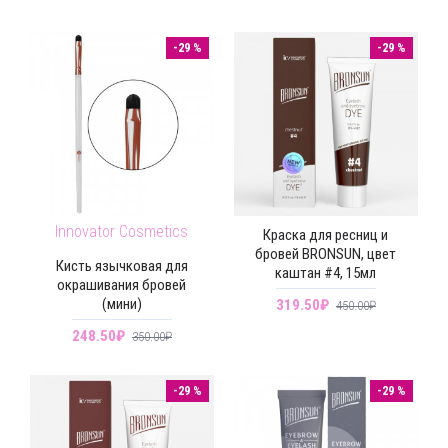
-29 %
-29 %
Innovator Cosmetics
Краска для ресниц и
бровей BRONSUN, цвет
Кисть язычковая для
каштан #4, 15мл
окрашивания бровей
(мини)
319.50₽
450.00₽
248.50₽
350.00₽
-29 %
-29 %