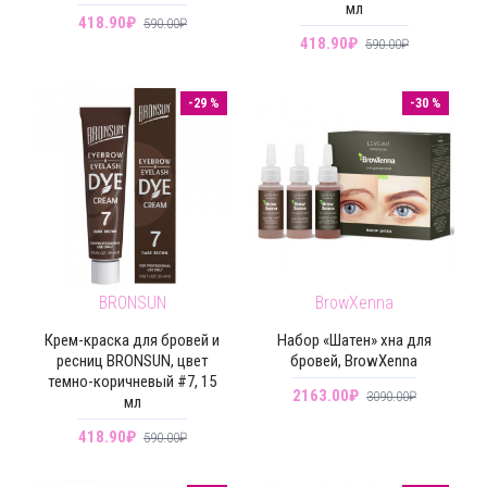
мл
418.90₽
590.00₽
418.90₽
590.00₽
-29 %
-30 %
BRONSUN
BrowXenna
Крем-краска для бровей и
Набор «Шатен» хна для
ресниц BRONSUN, цвет
бровей, BrowXenna
темно-коричневый #7, 15
2163.00₽
3090.00₽
мл
418.90₽
590.00₽