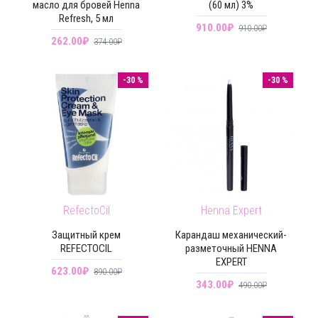
масло для бровей Henna
(60 мл) 3%
Refresh, 5 мл
910.00₽
910.00₽
262.00₽
374.00₽
-30 %
-30 %
RefectoCil
Henna Expert
Защитный крем
Карандаш механический-
REFECTOCIL
разметочный HENNA
EXPERT
623.00₽
890.00₽
343.00₽
490.00₽