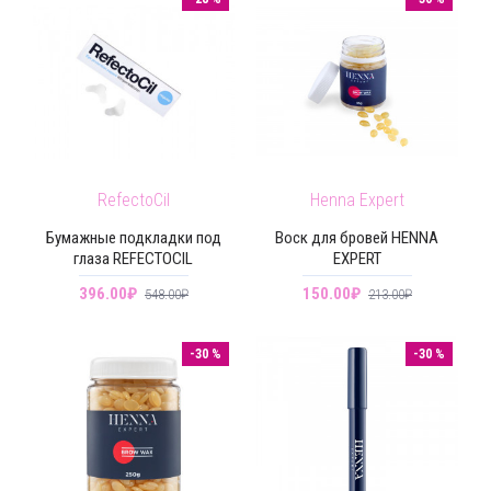
RefectoCil
Henna Expert
Бумажные подкладки под
Воск для бровей HENNA
глаза REFECTOCIL
EXPERT
396.00₽
150.00₽
548.00₽
213.00₽
-30 %
-30 %