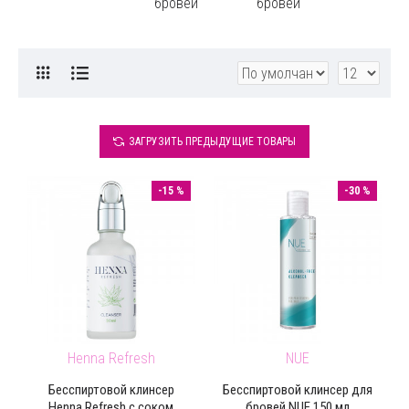
бровей
бровей
ЗАГРУЗИТЬ ПРЕДЫДУЩИЕ ТОВАРЫ
-15 %
-30 %
Henna Refresh
NUE
Бесспиртовой клинсер
Бесспиртовой клинсер для
Henna Refresh c соком
бровей NUE 150 мл