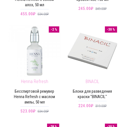
алоэ, 50 мл
245.00₽
349.00₽
455.00₽
534.00₽
-2 %
-30 %
Henna Refresh
BINACIL
Бесспиртовой ремувер
Блоки для разведения
Henna Refresh с маслом
краски "BINACIL"
амлы, 50 мл
224.00₽
319.00₽
523.00₽
534.00₽
-28 %
-30 %