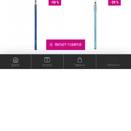
-30 %
-29 %
ФИЛЬТР ТОВАРОВ
Henna Expert
NUE
Домой
Каталог
Корзина
Написать
Карандаш
Карандаш
самозатачивающийся
самозатачивающийся
коричневый Henna Expert
коричневый NUE PMU
Pull eyebrow pencil
pencil
203.00₽
84.00₽
290.00₽
119.00₽
-30 %
-30 %