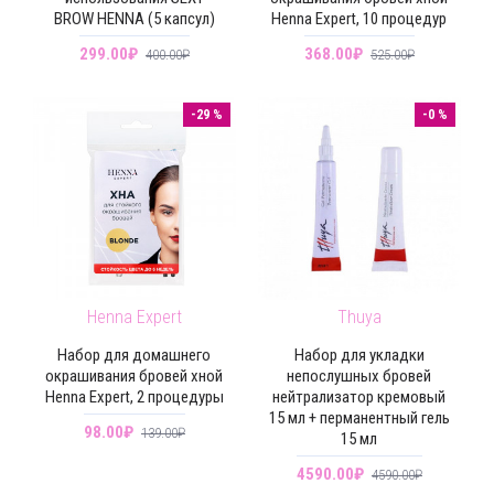
BROW HENNA (5 капсул)
Henna Expert, 10 процедур
299.00₽
368.00₽
400.00₽
525.00₽
-29 %
-0 %
Henna Expert
Thuya
Набор для домашнего
Набор для укладки
окрашивания бровей хной
непослушных бровей
Henna Expert, 2 процедуры
нейтрализатор кремовый
15 мл + перманентный гель
98.00₽
139.00₽
15 мл
4590.00₽
4590.00₽