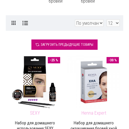
бровей
бровей
ЗАГРУЗИТЬ ПРЕДЫДУЩИЕ ТОВАРЫ
-25 %
-30 %
SEXY
Henna Expert
Набор для домашнего
Набор для домашнего
использования SEXY
окрашивания бровей хной