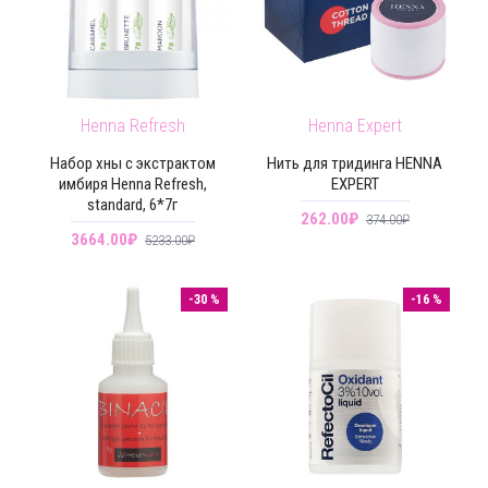
Henna Refresh
Henna Expert
Набор хны с экстрактом
Нить для тридинга HENNA
имбиря Henna Refresh,
EXPERT
standard, 6*7г
262.00₽
374.00₽
3664.00₽
5233.00₽
-30 %
-16 %